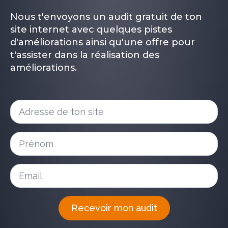
Nous t'envoyons un audit gratuit de ton
site internet avec quelques pistes
d'améliorations ainsi qu'une offre pour
t'assister dans la réalisation des
améliorations.
Adresse
de
ton
site
Non
*
&
prénom
*
Email
*
Recevoir mon audit