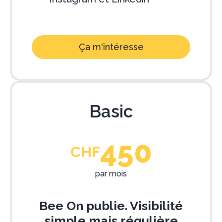
Ça m'intéresse
Basic
450
CHF
par mois
Bee On publie. Visibilité
simple mais régulière